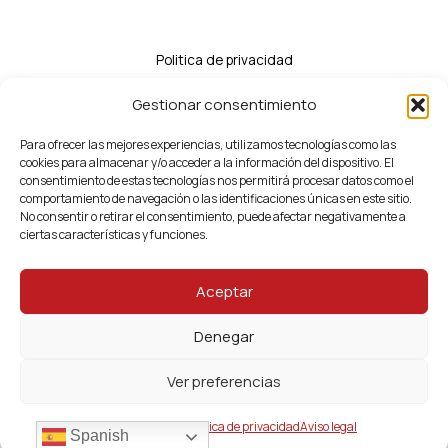
Politica de privacidad
Politica de cookies
Gestionar consentimiento
Accesibilidad
Aviso legal
Para ofrecer las mejores experiencias, utilizamos tecnologías como las
cookies para almacenar y/o acceder a la información del dispositivo. El
Mapa del sitio
consentimiento de estas tecnologías nos permitirá procesar datos como el
comportamiento de navegación o las identificaciones únicas en este sitio.
No consentir o retirar el consentimiento, puede afectar negativamente a
ciertas características y funciones.
Aceptar
Denegar
© Pirotecnia Hermanos Fernandez. Todos los derechos
reservados 2026 | Desarrollado por Exploravia
Ver preferencias
Politica de cookies
Politica de privacidad
Aviso legal
Spanish